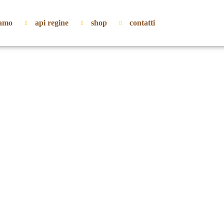
iamo
api regine
shop
contatti