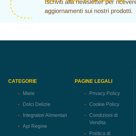
Iscriviti alla newsletter per riceve
aggiornamenti sui nostri prodotti.
CATEGORIE
PAGINE LEGALI
Miele
Privacy Policy
Dolci Delizie
Cookie Policy
Integratori Alimentari
Condizioni di
Vendita
Api Regine
Politica di