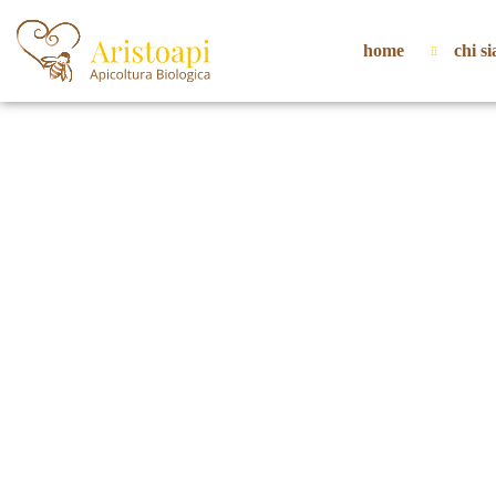
home
chi s