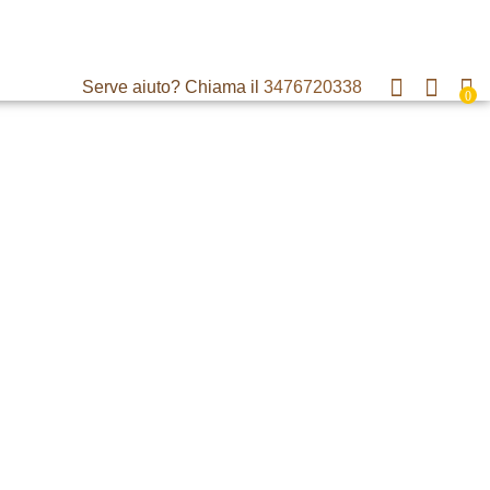
Serve aiuto? Chiama il
3476720338
0