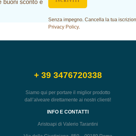
re buoni sconto e
ISCRIVITI
Senza impegno. Cancella la tua iscrizion
Privacy Policy
.
+ 39 3476720338
Siamo qui per portare il miglior prodotto
dall’alveare direttamente ai nostri clienti!
INFO E CONTATTI
Aristoapi di Valerio Tarantini