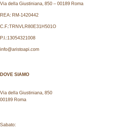
Via della Giustiniana, 850 – 00189 Roma
REA: RM-1420442
C.F.:TRNVLR80E31H501O
P.I.:13054321008
info@aristoapi.com
DOVE SIAMO
Shop
Via della Giustiniana, 850
00189 Roma
Orari di apertura:
Sabato:
dalle 9:00 alle 13:00