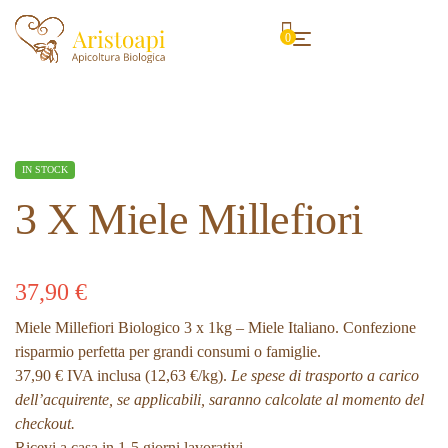
0
IN STOCK
3 X Miele Millefiori
Bio 1kg
37,90
€
Miele Millefiori Biologico 3 x 1kg – Miele Italiano
. Confezione
risparmio perfetta per grandi consumi o famiglie.
37,90 € IVA inclusa (12,63 €/kg).
Le spese di trasporto a carico
dell’acquirente, se applicabili, saranno calcolate al momento del
checkout.
Ricevi a casa in 1-5 giorni lavorativi.